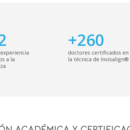
2
+
260
 experiencia
doctores certificados en
s a la
la técnica de Invisalign®
za
ÓN ACADÉMICA Y CERTIFICA