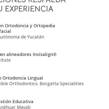
U EXPERIENCIA
 en Ortodoncia y Ortopedia
acial
Autónoma de Yucatán
 en alineadores Invisalign®
titute
 Ortodoncia Lingual
isible Orthodontics. Borgatta Specialities
stión Educativa
Anáhuac Mayab