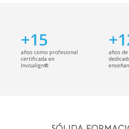
+
15
+
1
años como profesional
años de
certificada en
dedicado
Invisalign®
enseñan
SÓLIDA FORMACI